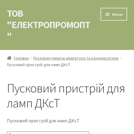
ТОВ
Перейти
Перейти
Меню
до
до
"ЕЛЕКТРОПРОМОПТ
навігації
вмісту
"
Головна
Головна
Пускорегулююча апаратура та конденсатори
Пусковий пристрій для ламп ДКсТ
Контакти
Кошик
Пусковий пристрій для
Мій аккаунт
ламп ДКсТ
Оформлення замовлення
Пусковий пристрій для ламп ДКсТ