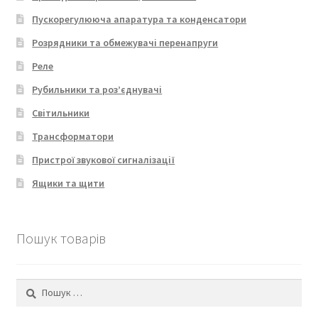
Пускорегулююча апаратура та конденсатори
Розрядники та обмежувачі перенапруги
Реле
Рубильники та роз’єднувачі
Світильники
Трансформатори
Пристрої звукової сигналізації
Ящики та щити
Пошук товарів
Пошук: