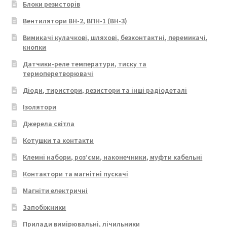
Блоки резисторів
Вентилятори ВН-2, ВПН-1 (ВН-3)
Вимикачі кулачкові, шляхові, безконтактні, перемикачі,
кнопки
Датчики-реле температури, тиску та
термоперетворювачі
Діоди, тиристори, резистори та інші радіодеталі
Ізолятори
Джерела світла
Котушки та контакти
Клемні набори, роз’єми, наконечники, муфти кабельні
Контактори та магнітні пускачі
Магніти електричні
Запобіжники
Прилади вимірювальні, лічильники