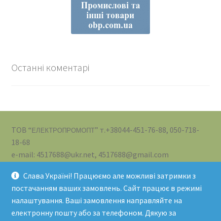
Останні коментарі
ТОВ “
” т.+38044-451-76-88, 050-718-
ЕЛЕКТРОПРОМОПТ
18-68
e-mail: 4517688@ukr.net, 4517688@gmail.com
Слава Україні! Працюємо але можливі затримки з
постачанням ваших замовлень. Сайт працює в режимі
налаштування. Ваші замовлення направляйте на
електронну пошту або за телефоном. Дякую за
© ТОВ "ЕЛЕКТРОПРОМОПТ" 2026