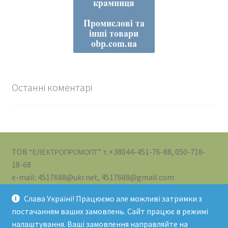
Останні коментарі
ТОВ “
” т.+38044-451-76-88, 050-718-
ЕЛЕКТРОПРОМОПТ
18-68
e-mail: 4517688@ukr.net, 4517688@gmail.com
Слава Україні! Працюємо але можливі затримки з
постачанням ваших замовлень. Сайт працює в режимі
налаштування. Ваші замовлення направляйте на