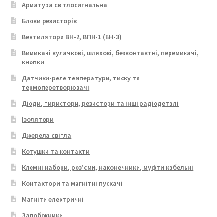
Арматура світлосигнальна
Блоки резисторів
Вентилятори ВН-2, ВПН-1 (ВН-3)
Вимикачі кулачкові, шляхові, безконтактні, перемикачі,
кнопки
Датчики-реле температури, тиску та
термоперетворювачі
Діоди, тиристори, резистори та інші радіодеталі
Ізолятори
Джерела світла
Котушки та контакти
Клемні набори, роз’єми, наконечники, муфти кабельні
Контактори та магнітні пускачі
Магніти електричні
Запобіжники