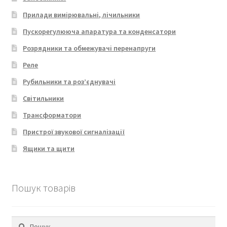
Прилади вимірювальні, лічильники
Пускорегулююча апаратура та конденсатори
Розрядники та обмежувачі перенапруги
Реле
Рубильники та роз’єднувачі
Світильники
Трансформатори
Пристрої звукової сигналізації
Ящики та щити
Пошук товарів
Пошук: