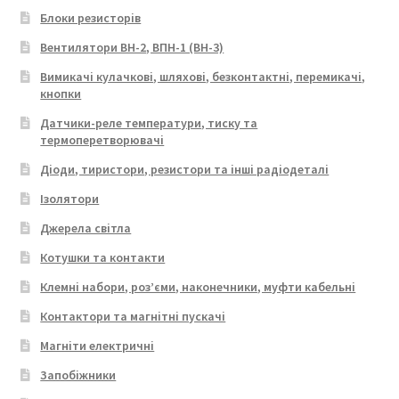
Блоки резисторів
Вентилятори ВН-2, ВПН-1 (ВН-3)
Вимикачі кулачкові, шляхові, безконтактні, перемикачі,
кнопки
Датчики-реле температури, тиску та
термоперетворювачі
Діоди, тиристори, резистори та інші радіодеталі
Ізолятори
Джерела світла
Котушки та контакти
Клемні набори, роз’єми, наконечники, муфти кабельні
Контактори та магнітні пускачі
Магніти електричні
Запобіжники