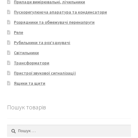
Прилади вимірювальні, лічильники
Пускорегулююча апаратура та конденсатори
Розрядники та обмежувачі перенапруги
Реле
Рубильники та роз’єднувачі
Світильники
Трансформатори
Пристрої звукової сигналізації
Ящики та щити
Пошук товарів
Пошук: