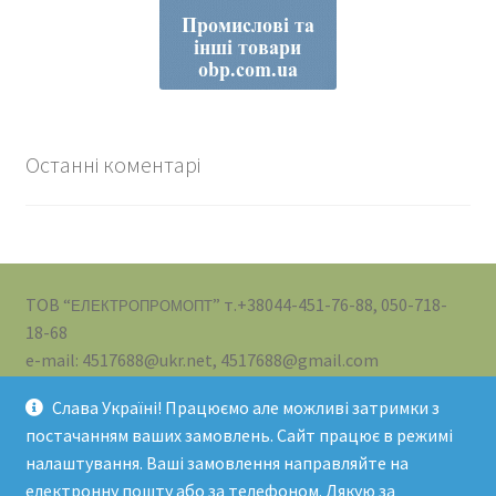
Останні коментарі
ТОВ “
” т.+38044-451-76-88, 050-718-
ЕЛЕКТРОПРОМОПТ
18-68
e-mail: 4517688@ukr.net, 4517688@gmail.com
Слава Україні! Працюємо але можливі затримки з
постачанням ваших замовлень. Сайт працює в режимі
налаштування. Ваші замовлення направляйте на
електронну пошту або за телефоном. Дякую за