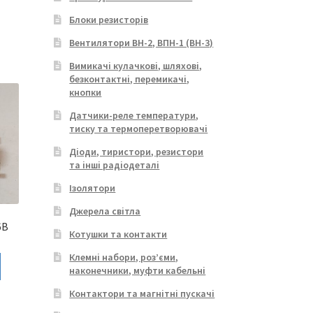
Блоки резисторів
Вентилятори ВН-2, ВПН-1 (ВН-3)
Вимикачі кулачкові, шляхові,
безконтактні, перемикачі,
кнопки
Датчики-реле температури,
тиску та термоперетворювачі
Діоди, тиристори, резистори
та інші радіодеталі
Ізолятори
Джерела світла
6В
Котушки та контакти
Клемні набори, роз’єми,
наконечники, муфти кабельні
Контактори та магнітні пускачі