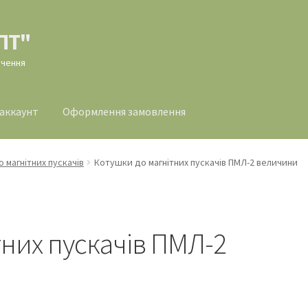
ПТ"
ачення
 аккаунт
Оформлення замовлення
млення замовлення
 магнітних пускачів
Котушки до магнітних пускачів ПМЛ-2 величини
тних пускачів ПМЛ-2