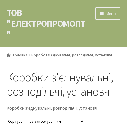
ТОВ
Перейти
Перейти
Меню
до
до
"ЕЛЕКТРОПРОМОПТ
навігації
вмісту
"
Головна
Головна
Коробки з'єднувальні, розподільчі, установчі
Контакти
Коробки з'єднувальні,
Кошик
розподільчі, установчі
Мій аккаунт
Оформлення замовлення
Коробки з’єднувальні, розподільчі, установчі