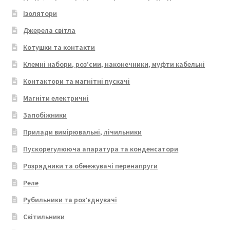
Ізолятори
Джерела світла
Котушки та контакти
Клемні набори, роз’єми, наконечники, муфти кабельні
Контактори та магнітні пускачі
Магніти електричні
Запобіжники
Прилади вимірювальні, лічильники
Пускорегулююча апаратура та конденсатори
Розрядники та обмежувачі перенапруги
Реле
Рубильники та роз’єднувачі
Світильники