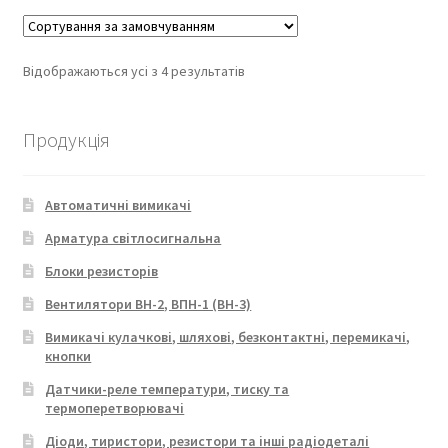
Відображаються усі з 4 результатів
Продукція
Автоматичні вимикачі
Арматура світлосигнальна
Блоки резисторів
Вентилятори ВН-2, ВПН-1 (ВН-3)
Вимикачі кулачкові, шляхові, безконтактні, перемикачі,
кнопки
Датчики-реле температури, тиску та
термоперетворювачі
Діоди, тиристори, резистори та інші радіодеталі