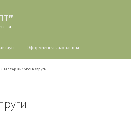
ПТ"
ачення
 аккаунт
Оформлення замовлення
млення замовлення
Тестер високої напруги
апруги