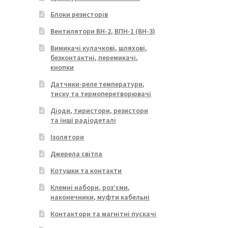
Блоки резисторів
Вентилятори ВН-2, ВПН-1 (ВН-3)
Вимикачі кулачкові, шляхові,
безконтактні, перемикачі,
кнопки
Датчики-реле температури,
тиску та термоперетворювачі
Діоди, тиристори, резистори
та інші радіодеталі
Ізолятори
Джерела світла
Котушки та контакти
Клемні набори, роз’єми,
наконечники, муфти кабельні
Контактори та магнітні пускачі