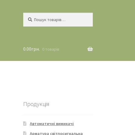
Шукати:
Шукати
0.00
грн.
0 товарів
Продукція
Автоматичні вимикачі
Арматура світлосигнальна