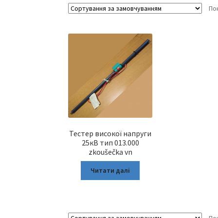
По
Тестер високої напруги
25кВ тип 013.000
zkoušečka vn
Читати далі