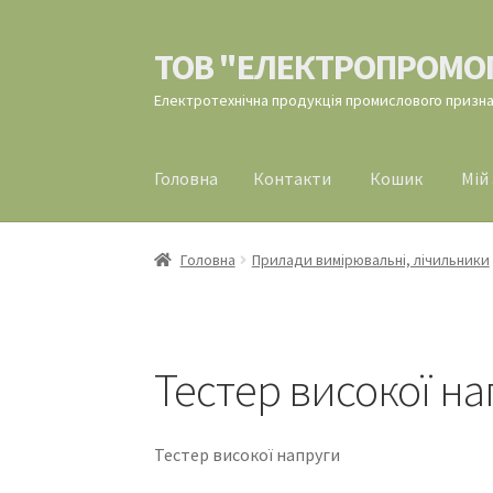
ТОВ "ЕЛЕКТРОПРОМО
Перейти
Перейти
до
до
Електротехнічна продукція промислового призн
навігації
вмісту
Головна
Контакти
Кошик
Мій
Головна
Контакти
Кошик
Мій аккаунт
Офор
Головна
Прилади вимірювальні, лічильники
Тестер високої н
Тестер високої напруги