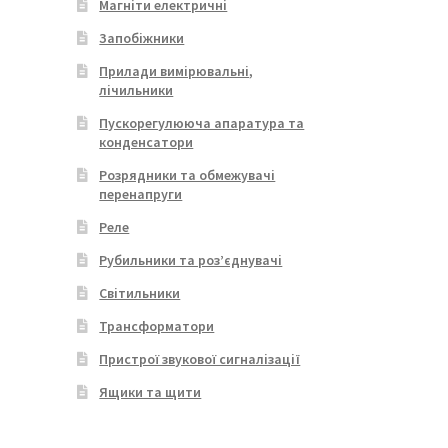
Магніти електричні
Запобіжники
Прилади вимірювальні,
лічильники
Пускорегулююча апаратура та
конденсатори
Розрядники та обмежувачі
перенапруги
Реле
Рубильники та роз’єднувачі
Світильники
Трансформатори
Пристрої звукової сигналізації
Ящики та щити