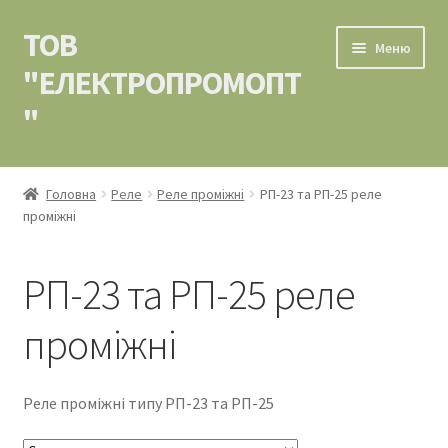
ТОВ
Перейти
Перейти
Меню
до
до
"ЕЛЕКТРОПРОМОПТ
навігації
вмісту
"
Головна
Головна
Реле
Реле проміжні
РП-23 та РП-25 реле
проміжні
Контакти
Кошик
РП-23 та РП-25 реле
Мій аккаунт
проміжні
Оформлення замовлення
Реле проміжні типу РП-23 та РП-25