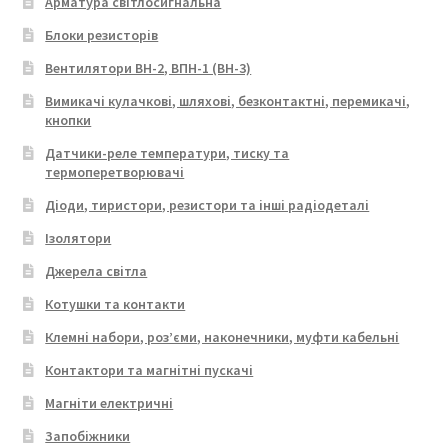
Арматура світлосигнальна
Блоки резисторів
Вентилятори ВН-2, ВПН-1 (ВН-3)
Вимикачі кулачкові, шляхові, безконтактні, перемикачі,
кнопки
Датчики-реле температури, тиску та
термоперетворювачі
Діоди, тиристори, резистори та інші радіодеталі
Ізолятори
Джерела світла
Котушки та контакти
Клемні набори, роз’єми, наконечники, муфти кабельні
Контактори та магнітні пускачі
Магніти електричні
Запобіжники