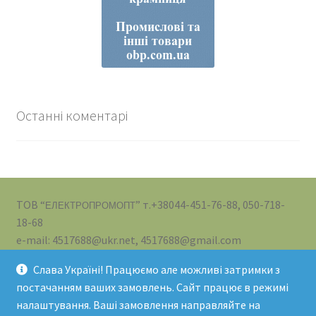
Останні коментарі
ТОВ “
” т.+38044-451-76-88, 050-718-
ЕЛЕКТРОПРОМОПТ
18-68
e-mail: 4517688@ukr.net, 4517688@gmail.com
Слава Україні! Працюємо але можливі затримки з
постачанням ваших замовлень. Сайт працює в режимі
налаштування. Ваші замовлення направляйте на