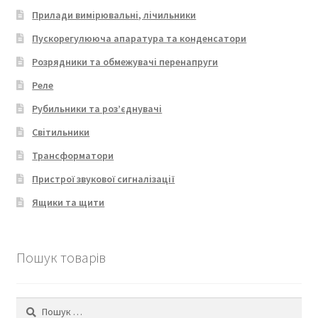
Прилади вимірювальні, лічильники
Пускорегулююча апаратура та конденсатори
Розрядники та обмежувачі перенапруги
Реле
Рубильники та роз’єднувачі
Світильники
Трансформатори
Пристрої звукової сигналізації
Ящики та щити
Пошук товарів
Пошук: