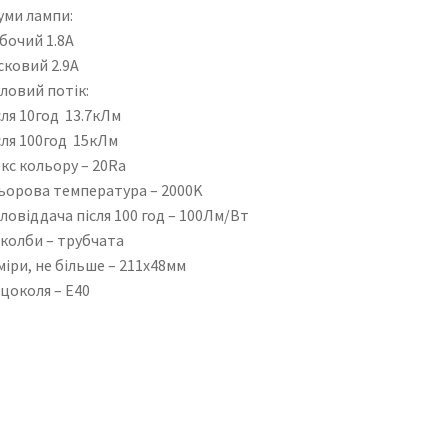
уми лампи:
бочий 1.8А
сковий 2.9А
ловий потік:
сля 10год 13.7кЛм
сля 100год 15кЛм
кс кольору – 20Ra
ьорова температура – 2000K
ловіддача після 100 год – 100Лм/Вт
 колби – трубчата
іри, не більше – 211х48мм
цоколя – Е40