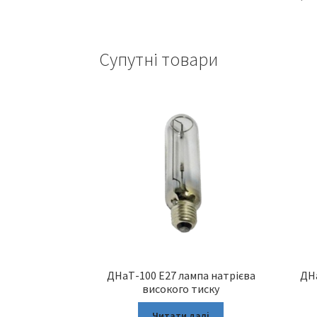
Супутні товари
ДНаТ-100 Е27 лампа натрієва
ДНа
високого тиску
Читати далі