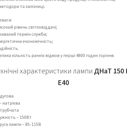
втодори та залізниці.
еваги:
сокий рівень світловіддачі;
ривалий термін служби;
нергетична економічність;
дійність.
лика кількість ранніх відмов у перші 4800 годин горіння.
ехнічні характеристики лампи
ДНаТ 150 
Е40
дугова
 натрієва
трубчата
ужність – 150Вт
руга лампи – 85-115В