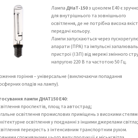
Лампа
ДНаТ-150
з цоколем Е40 є зручн
для внутрішнього та зовнішнього
освітлення, де не потрібна висока якіс
передачі кольору.
Лампи запускаються через пускорегул
апарати (ПРА) та імпульсні запалюваль
пристрої (ІЗП) від мережі змінного стр
напругою 220 В та частотою 50 Гц.
оження горіння – універсальне (виключаючи попадання
осферних опадів на лампу).
тосування лампи ДНАТ150 Е40:
світлення проспектів, площ та автострад;
агальне освітлення промислових приміщень з високими стелям
хітектурне освітлення у поєднанні з іншими джерелами світла;
світлення перехресть з інтенсивним транспортним рухом.
овними споживачами цього виду продукції є міськсвітла,