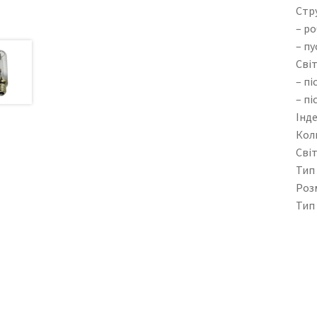
Стр
– ро
– пу
Світ
– пі
– пі
Інде
Кол
Світ
Тип
Розм
Тип 