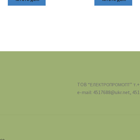
ТОВ “
” т.
ЕЛЕКТРОПРОМОПТ
e-mail: 4517688@ukr.net, 4
ce
.