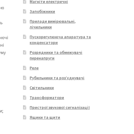
Магніти електричні
ою
Запобіжники
Прилади вимірювальні,
ть
лічильники
Пускорегулююча апаратура та
юючі
конденсатори
ні
уму
Розрядники та обмежувачі
перенапруги
Реле
Рубильники та роз’єднувачі
Світильники
Трансформатори
Пристрої звукової сигналізації
и;
Ящики та щити