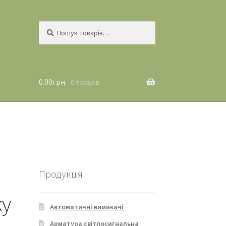
Шукати:
Шукати
0.00
грн.
0 товарів
Продукція
ку
Автоматичні вимикачі
Арматура світлосигнальна