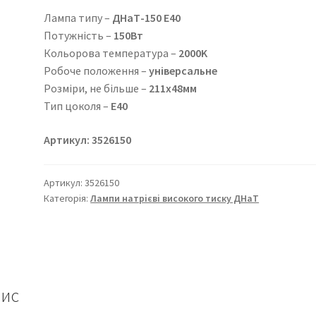
Лампа типу –
ДНаТ-150 Е40
Потужність –
150Вт
Кольорова температура –
2000K
Робоче положення –
універсальне
Розміри, не більше –
211х48мм
Тип цоколя –
Е40
Артикул: 3526150
Артикул:
3526150
Категорія:
Лампи натрієві високого тиску ДНаТ
ис