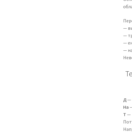
обла
Пер
— ви
— т
— е
— на
Неве
Т
Д
— 
На
—
Т
— 
Пот
Нап