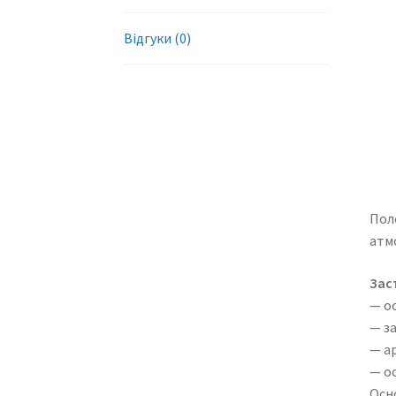
Відгуки (0)
Пол
атм
Зас
— о
— з
— ар
— о
Осн