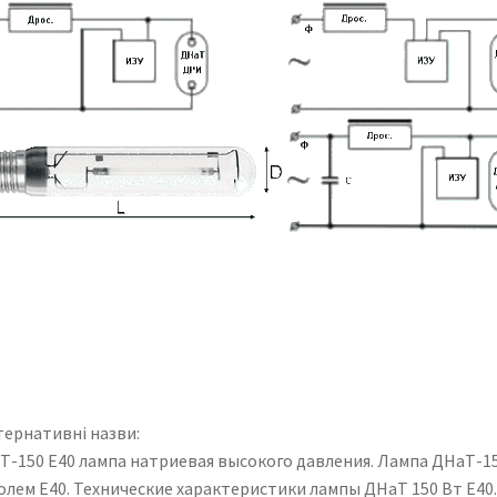
тернативні назви:
Т-150 Е40 лампа натриевая высокого давления. Лампа ДНаТ-15
олем Е40. Технические характеристики лампы ДНаТ 150 Вт Е40.