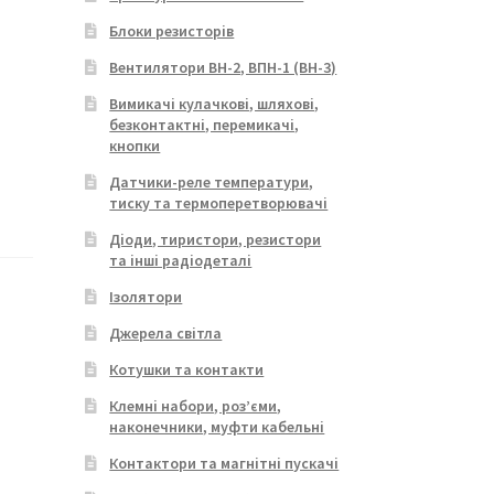
Блоки резисторів
Вентилятори ВН-2, ВПН-1 (ВН-3)
Вимикачі кулачкові, шляхові,
безконтактні, перемикачі,
кнопки
Датчики-реле температури,
тиску та термоперетворювачі
Діоди, тиристори, резистори
та інші радіодеталі
Ізолятори
Джерела світла
Котушки та контакти
Клемні набори, роз’єми,
наконечники, муфти кабельні
Контактори та магнітні пускачі