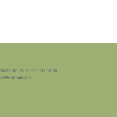
+38044-451-76-88, 050-718-18-68
517688@gmail.com