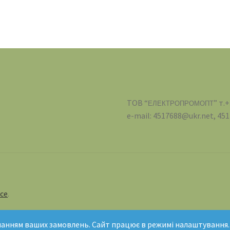
ТОВ “
” т.
ЕЛЕКТРОПРОМОПТ
e-mail: 4517688@ukr.net, 4
ce
.
чанням ваших замовлень. Сайт працює в режимі налаштування.