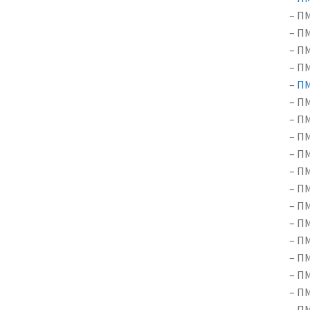
– П
– П
– П
– П
–
ПМ
– П
– П
– П
– П
– П
– П
– П
– П
– П
– П
– П
– П
– П