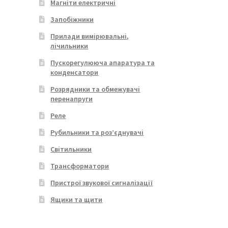
Магніти електричні
Запобіжники
Прилади вимірювальні,
лічильники
Пускорегулююча апаратура та
конденсатори
Розрядники та обмежувачі
перенапруги
Реле
Рубильники та роз’єднувачі
Світильники
Трансформатори
Пристрої звукової сигналізації
Ящики та щити