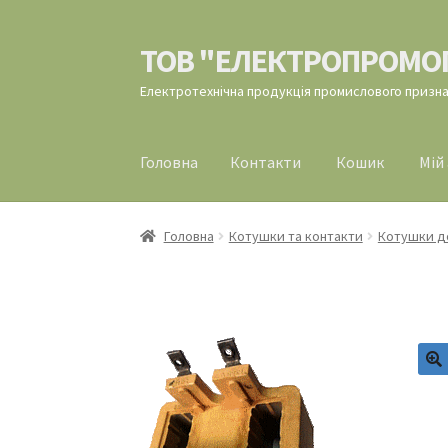
ТОВ "ЕЛЕКТРОПРОМО
Перейти
Перейти
до
до
Електротехнічна продукція промислового призн
навігації
вмісту
Головна
Контакти
Кошик
Мій
Головна
Контакти
Кошик
Мій аккаунт
Офор
Головна
Котушки та контакти
Котушки до