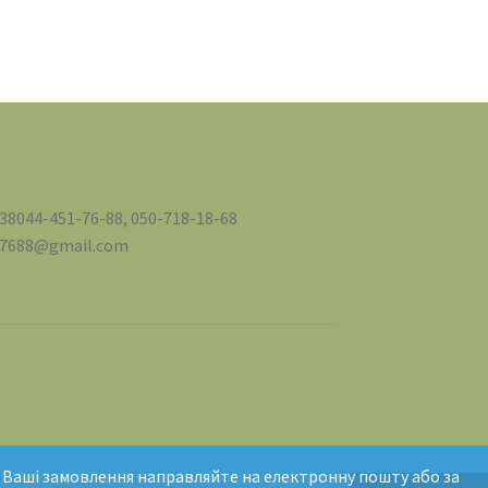
+38044-451-76-88, 050-718-18-68
517688@gmail.com
 Ваші замовлення направляйте на електронну пошту або за