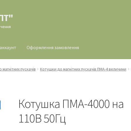
ПТ"
ачення
 аккаунт
Оформлення замовлення
млення замовлення
 магнітних пускачів
Котушки до магнітних пускачів ПМА-4 величини
Котушка ПМА-4000 на
110В 50Гц