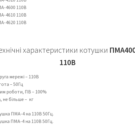
МА-4600 110В
МА-4610 110В
МА-4620 110В
ехнічні характеристики котушки
ПМА40
110В
уга мережі – 110В
тота – 50Гц
им роботи, ПВ – 100%
, не більше – кг
ушка ПМА-4 на 110В 50Гц.
ушка ПМА-4 на 110В 50Гц.