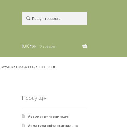
Шукати:
Шукати
0.00
грн.
0 товарів
Котушка ПМА-4000 на 110В 50Гц
Продукція
Автоматичні вимикачі
Арматура світлосигнальна