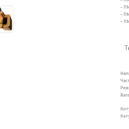
– П
– П
– П
Т
Напр
Час
Реж
Вага
Кот
Кат