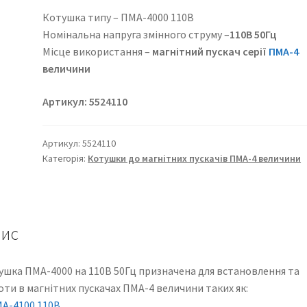
Котушка типу – ПМА-4000 110В
Номінальна напруга змінного струму –
110В 50Гц
Місце використання –
магнітний пускач серії
ПМА-4
величини
Артикул: 5524110
Артикул:
5524110
Категорія:
Котушки до магнітних пускачів ПМА-4 величини
ис
ушка ПМА-4000 на 110В 50Гц призначена для встановлення та
ти в магнітних пускачах ПМА-4 величини таких як:
А-4100 110В