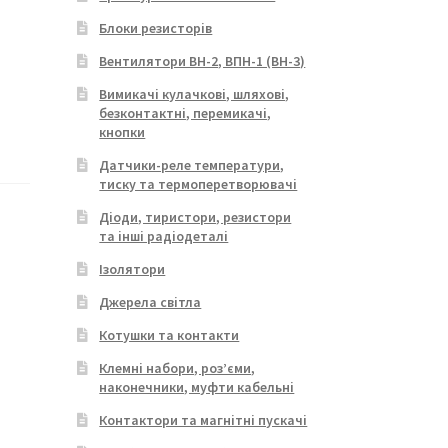
Блоки резисторів
Вентилятори ВН-2, ВПН-1 (ВН-3)
Вимикачі кулачкові, шляхові,
безконтактні, перемикачі,
кнопки
Датчики-реле температури,
тиску та термоперетворювачі
Діоди, тиристори, резистори
та інші радіодеталі
Ізолятори
Джерела світла
Котушки та контакти
Клемні набори, роз’єми,
наконечники, муфти кабельні
Контактори та магнітні пускачі