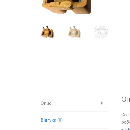
Оп
Опис
Кот
Відгуки (0)
робо
–
ПМ