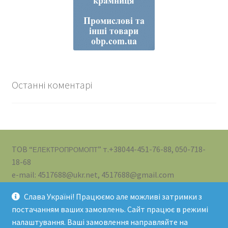
Останні коментарі
ТОВ “
” т.+38044-451-76-88, 050-718-
ЕЛЕКТРОПРОМОПТ
18-68
e-mail: 4517688@ukr.net, 4517688@gmail.com
Слава Україні! Працюємо але можливі затримки з
постачанням ваших замовлень. Сайт працює в режимі
налаштування. Ваші замовлення направляйте на