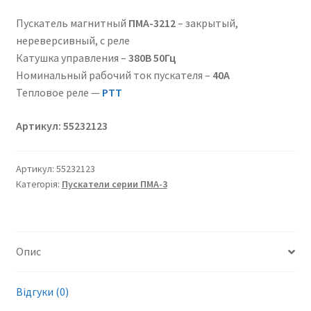
Пускатель магнитный
ПМА-3212
– закрытый,
нереверсивный, с реле
Катушка управления –
380В 50Гц
Номинальный рабочий ток пускателя –
40А
Тепловое реле —
РТТ
Артикул: 55232123
Артикул:
55232123
Категорія:
Пускатели серии ПМА-3
Опис
Відгуки (0)