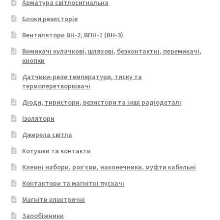
Арматура світлосигнальна
Блоки резисторів
Вентилятори ВН-2, ВПН-1 (ВН-3)
Вимикачі кулачкові, шляхові, безконтактні, перемикачі,
кнопки
Датчики-реле температури, тиску та
термоперетворювачі
Діоди, тиристори, резистори та інші радіодеталі
Ізолятори
Джерела світла
Котушки та контакти
Клемні набори, роз’єми, наконечники, муфти кабельні
Контактори та магнітні пускачі
Магніти електричні
Запобіжники