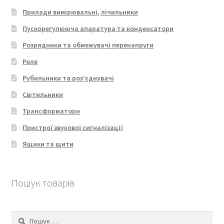
Прилади вимірювальні, лічильники
Пускорегулююча апаратура та конденсатори
Розрядники та обмежувачі перенапруги
Реле
Рубильники та роз’єднувачі
Світильники
Трансформатори
Пристрої звукової сигналізації
Ящики та щити
Пошук товарів
Пошук: