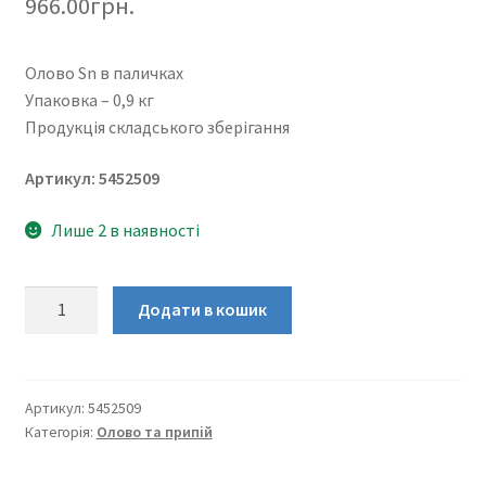
966.00
грн.
Олово Sn в паличках
Упаковка – 0,9 кг
Продукція складського зберігання
Артикул: 5452509
Лише 2 в наявності
Олово
Додати в кошик
ЧДА
Sn
0,9кг
кількість
Артикул:
5452509
Категорія:
Олово та припій