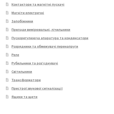
Контактори та магнітні пускачі
Магніти електричні
Запобіжники
Прилади вимірювальні, лічильники
Пускорегулююча апаратура та конденсатори
Розрядники та обмежувачі перенапруги
Реле
Рубильники та роз’єднувачі
Світильники
Трансформатори
Пристрої звукової сигналізації
Ящики та щити