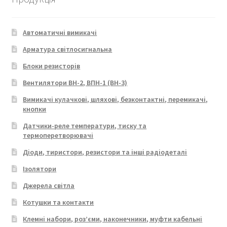
Автоматичні вимикачі
Арматура світлосигнальна
Блоки резисторів
Вентилятори ВН-2, ВПН-1 (ВН-3)
Вимикачі кулачкові, шляхові, безконтактні, перемикачі,
кнопки
Датчики-реле температури, тиску та
термоперетворювачі
Діоди, тиристори, резистори та інші радіодеталі
Ізолятори
Джерела світла
Котушки та контакти
Клемні набори, роз’єми, наконечники, муфти кабельні