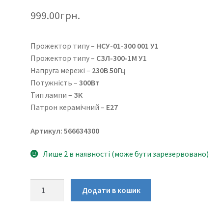
999.00
грн.
Прожектор типу –
НСУ-01-300 001 У1
Прожектор типу –
СЗЛ-300-1М У1
Напруга мережі –
230В 50Гц
Потужність –
300Вт
Тип лампи –
ЗК
Патрон керамічний –
E27
Артикул: 566634300
Лише 2 в наявності (може бути зарезервовано)
Прожектор
Додати в кошик
СЗЛ-300
або