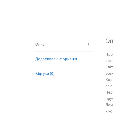
Оп
Опис
Про
Додаткова інформація
архі
Сві
роз
Відгуки (0)
Кор
алюм
Пере
пру
Лам
У ко