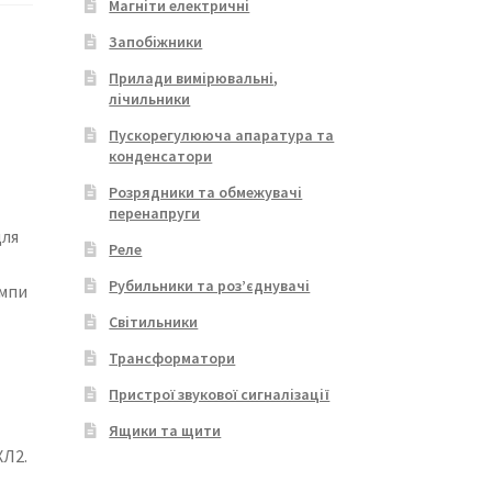
Магніти електричні
Запобіжники
Прилади вимірювальні,
лічильники
Пускорегулююча апаратура та
конденсатори
Розрядники та обмежувачі
перенапруги
для
Реле
Рубильники та роз’єднувачі
ампи
Світильники
Трансформатори
Пристрої звукової сигналізації
Ящики та щити
ХЛ2.