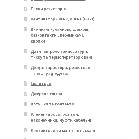
Блоки резисторів
Вентилятори ВН-2, ВПН-1 (ВН-3)
Вимикачі кулачкові, шляхові,
безконтактні, перемикачі,
кнопки
Датчики-реле температури,
тиску та термоперетворювачі
Діоди, тиристори, резистори
та інші радіодеталі
Ізолятори
Джерела світла
Котушки та контакти
Клемні набори, роз’єми,
наконечники, муфти кабельні
Контактори та магнітні пускачі