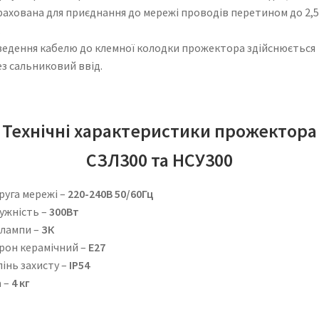
рахована для приєднання до мережі проводів перетином до 2,5
.
ведення кабелю до клемної колодки прожектора здійснюється
з сальниковий ввід.
Технічні характеристики прожектора
СЗЛ300 та НСУ300
руга мережі –
220-240В 50/60Гц
ужність –
300Вт
 лампи –
ЗК
рон керамічний –
E27
інь захисту –
ІР54
а –
4 кг