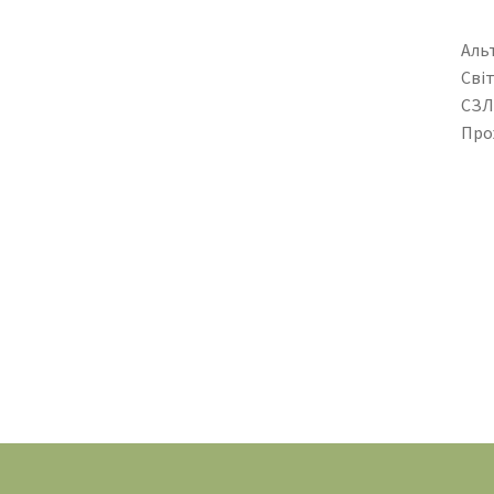
Аль
Сві
СЗЛ
Про