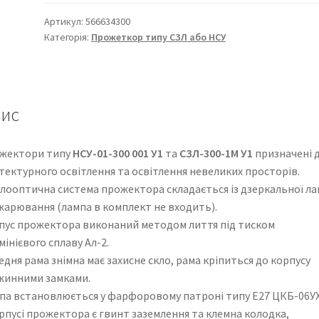
НСУ-01-
300
Артикул:
566634300
Категорія:
Прожеткор типу СЗЛ або НСУ
кількість
ис
жектори типу
НСУ-01-300 001 У1
та
СЗЛ-300-1М У1
призначені 
тектурного освітлення та освітлення невеликих просторів.
тлооптична система прожектора складається із дзеркальної л
жарювання (лампа в комплект не входить).
пус прожектора виконаний методом лиття під тиском
інієвого сплаву Ал-2.
дня рама знімна має захисне скло, рама кріпиться до корпусу
жинними замками.
па встановлюється у фарфоровому патроні типу Е27 ЦКБ-06У
рпусі прожектора є гвинт заземлення та клемна колодка,