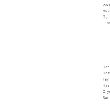
роз
мм2
Під
чере
Нап
Пот
Тип
Пат
Ступ
Ваг