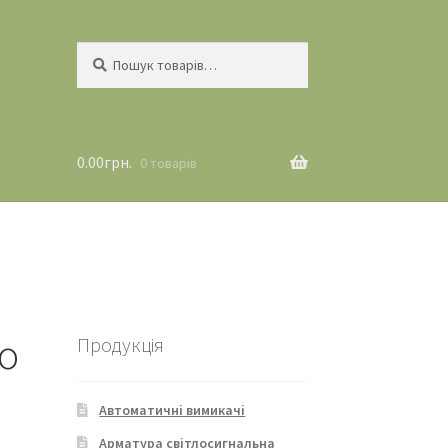
Шукати:
Шукати
0.00
грн.
0 товарів
о
Продукція
Автоматичні вимикачі
Арматура світлосигнальна