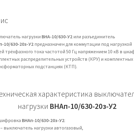
ис
лючатель нагрузки
ВНА-10/630-У2
или разъединитель
п-10/630-20з-У2
предназначен для коммутации под нагрузкой
ей трёхфазного тока частотой 50 Гц напряжением 10 кВ в шка
плектных распределительных устройств (КРУ) и комплектных
нсформаторных подстанциях (КТП).
ехническая характеристика выключате
нагрузки
ВНАп-10/630-20з-У2
шифровка
ВНАп-10/630-20з-У2
:
– выключатель нагрузки автогазовый,