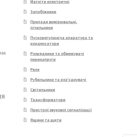
Магніти електричні
Запобіжники
Прилади вимірювальні,
лічильники
Пускорегулююча апаратура та
конденсатори
фах
Розрядники та обмежувачі
перенапруги
Реле
Рубильники та роз’єднувачі
Світильники
ля
Трансформатори
Пристрої звукової сигналізації
Ящики та щити