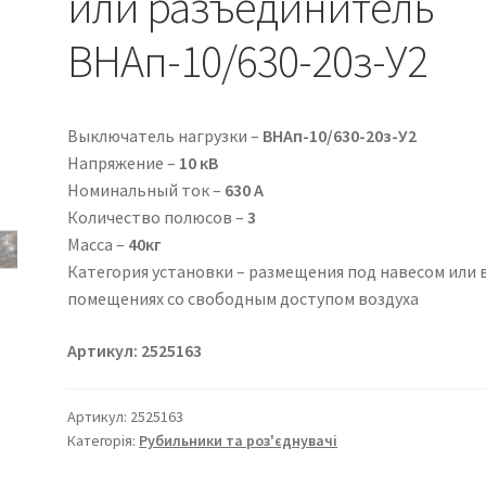
или разъединитель
ВНАп-10/630-20з-У2
Выключатель нагрузки –
ВНАп-10/630-20з-У2
Напряжение –
10 кВ
Номинальный ток –
630 А
Количество полюсов –
3
Масса –
40кг
Категория установки – размещения под навесом или 
помещениях со свободным доступом воздуха
Артикул: 2525163
Артикул:
2525163
Категорія:
Рубильники та роз'єднувачі