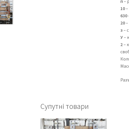
п
– 
10
–
630
20
–
з
– 
У
– 
2
– 
сво
Кол
Мас
Раз
Супутні товари