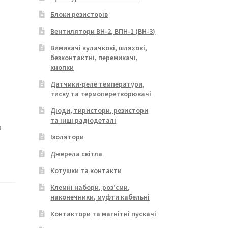
Блоки резисторів
Вентилятори ВН-2, ВПН-1 (ВН-3)
Вимикачі кулачкові, шляхові,
безконтактні, перемикачі,
кнопки
Датчики-реле температури,
тиску та термоперетворювачі
Діоди, тиристори, резистори
та інші радіодеталі
в
Ізолятори
Джерела світла
Котушки та контакти
Клемні набори, роз’єми,
наконечники, муфти кабельні
Контактори та магнітні пускачі