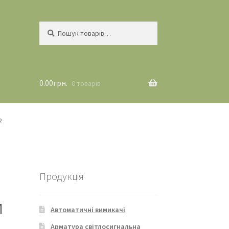
Шукати:
Шукати
0.00
грн.
0 товарів
2
Продукція
и
Автоматичні вимикачі
Арматура світлосигнальна