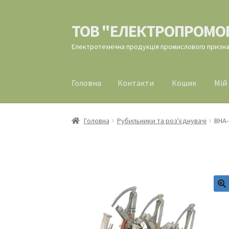
ТОВ "ЕЛЕКТРОПРОМО
Перейти
Перейти
до
до
Електротехнічна продукція промислового призн
навігації
вмісту
Головна
Контакти
Кошик
Мій
Головна
Контакти
Кошик
Мій аккаунт
Офор
Головна
Рубильники та роз'єднувачі
ВНА-