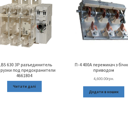
LBS 630 3P разъединитель
П-4 400А перемикач з біч
грузки под предохранители
приводом
4661804
4,600.00
грн.
Читати далі
Додати в кошик