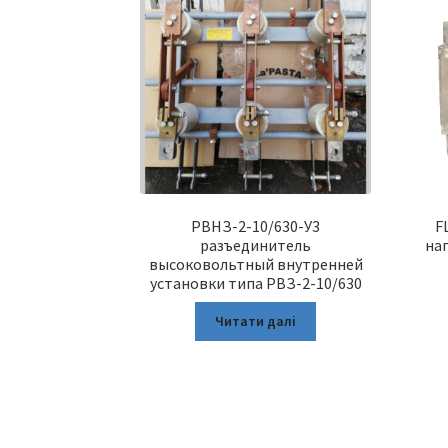
РВНЗ-2-10/630-У3
F
разъединитель
на
высоковольтный внутренней
установки типа РВЗ-2-10/630
Читати далі