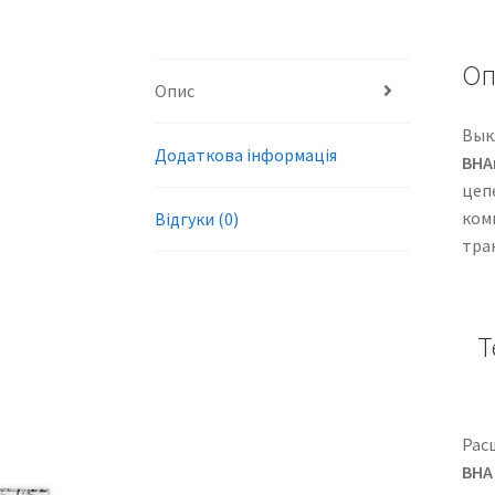
Оп
Опис
Вык
Додаткова інформація
ВНА
цеп
ком
Відгуки (0)
тра
Т
Рас
ВНА