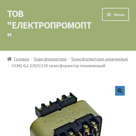
ТОВ
Перейти
Перейти
Меню
до
до
"ЕЛЕКТРОПРОМОПТ
навігації
вмісту
"
Головна
Головна
Трансформатори
Трансформатори знижувальні
ОСМ1-0,1 220/5/130 трансформатор понижающий
Контакти
Кошик
Мій аккаунт
Оформлення замовлення