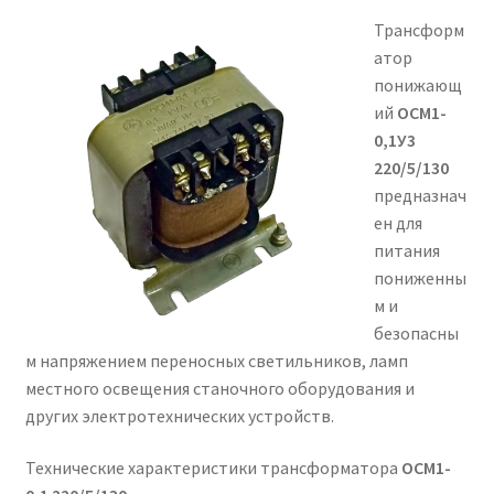
Трансформ
атор
понижающ
ий
ОСМ1-
0,1У3
220/5/130
предназнач
ен для
питания
пониженны
м и
безопасны
м напряжением переносных светильников, ламп
местного освещения станочного оборудования и
других электротехнических устройств.
Технические характеристики трансформатора
ОСМ1-