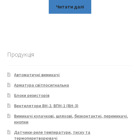
Читати далі
Продукція
Автоматичні вимикачі
Арматура світлосигнальна
Блоки резисторів
Вентилятори ВН-2, ВПН-1 (ВН-3)
Вимикачі кулачкові, шляхові, безконтактні, перемикачі,
кнопки
Датчики-реле температури, тиску та
термоперетворювачі