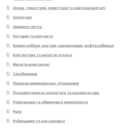
Діоди, тиристори, резистори та інші радіодеталі
Ізолятори
Джерела світла
Котушки та контакти
Клемні набори, роз’єми, наконечники, муфти кабельні
Контактори та магнітні пускачі
Магніти електричні
Запобіжники
Прилади вимірювальні, лічильники
Пускорегулююча апаратура та конденсатори
Розрядники та обмежувачі перенапруги
Реле
Рубильники та роз’єднувачі