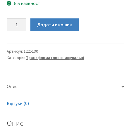
Є в наявності
ОСМ1-
Додати в кошик
0,1
220/5/130
трансформатор
понижающий
Артикул:
1225130
Категорія:
Трансформатори знижувальні
кількість
Опис
Відгуки (0)
Опис