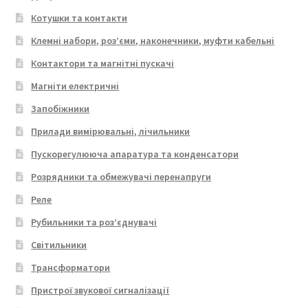
Котушки та контакти
Клемні набори, роз’єми, наконечники, муфти кабельні
Контактори та магнітні пускачі
Магніти електричні
Запобіжники
Прилади вимірювальні, лічильники
Пускорегулююча апаратура та конденсатори
Розрядники та обмежувачі перенапруги
Реле
Рубильники та роз’єднувачі
Світильники
Трансформатори
Пристрої звукової сигналізації