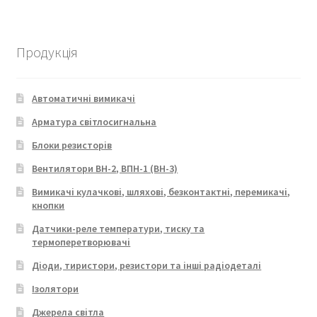
Продукція
Автоматичні вимикачі
Арматура світлосигнальна
Блоки резисторів
Вентилятори ВН-2, ВПН-1 (ВН-3)
Вимикачі кулачкові, шляхові, безконтактні, перемикачі,
кнопки
Датчики-реле температури, тиску та
термоперетворювачі
Діоди, тиристори, резистори та інші радіодеталі
Ізолятори
Джерела світла