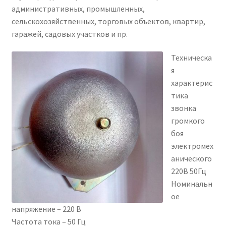
административных, промышленных,
сельскохозяйственных, торговых объектов, квартир,
гаражей, садовых участков и пр.
Техническа
я
характерис
тика
звонка
громкого
боя
электромех
анического
220В 50Гц
Номинальн
ое
напряжение – 220 В
Частота тока – 50 Гц