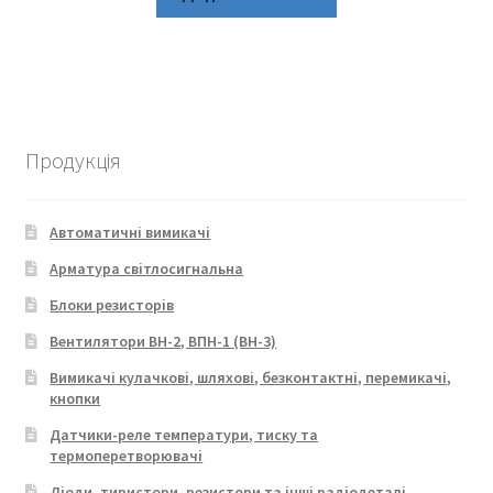
Продукція
Автоматичні вимикачі
Арматура світлосигнальна
Блоки резисторів
Вентилятори ВН-2, ВПН-1 (ВН-3)
Вимикачі кулачкові, шляхові, безконтактні, перемикачі,
кнопки
Датчики-реле температури, тиску та
термоперетворювачі
Діоди, тиристори, резистори та інші радіодеталі