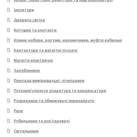
Ізолятори
Джерела світла
Котушки та контакти
Клемні набори, роз’єми, наконечники, муфти кабельні
Контактори та магнітні пускачі
Магніти електричні
Запобіжники
Прилади вимірювальні, лічильники
Пускорегулююча апаратура та конденсатори
Розрядники та обмежувачі перенапруги
Реле
Рубильники та роз’єднувачі
Світильники