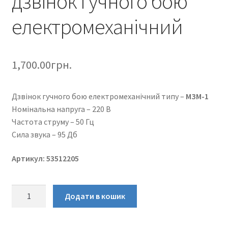
дзвінок гучного бою
електромеханічний
1,700.00
грн.
Дзвінок гучного бою електромеханічний типу –
МЗМ-1
Номінальна напруга – 220 В
Частота струму – 50 Гц
Сила звука – 95 Дб
Артикул: 53512205
МЗМ-1
Додати в кошик
220В
50Гц