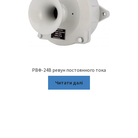
РВФ-24В ревун постоянного тока
Читати далі