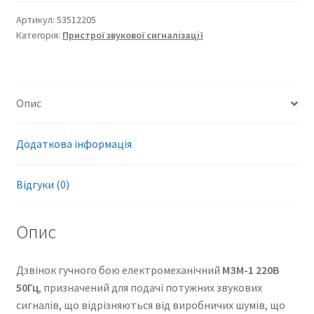
дзвінок
гучного
Артикул:
53512205
Категорія:
Пристрої звукової сигналізації
бою
електромеханічний
кількість
Опис
Додаткова інформація
Відгуки (0)
Опис
Дзвінок гучного бою електромеханічний
МЗМ-1 220В
50Гц
, призначений для подачі потужних звукових
сигналів, що відрізняються від виробничих шумів, що