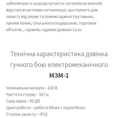
забезпечують хорошу чутність сигналів на значній
відстані в системах сигналізації, що служить для
захисту від злому та пожежі адміністративних,
промислових, сільськогосподарських, торгових
об’єктів. , гаражів, садових ділянок та ін.
Технічна характеристика дзвінка
гучного бою електромеханічного
МЗМ-1
Номінальна напруга – 220 В
Частота струму – 50 Гц
Сила звука – 95 Дб
Цикл роботи – робота 60сек + пауза 60сек
Ступінь захисту – IP21