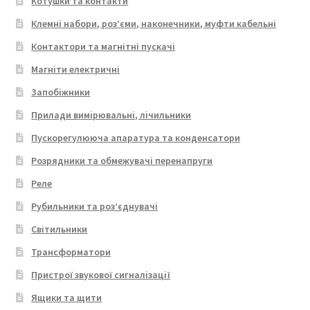
Котушки та контакти
Клемні набори, роз’єми, наконечники, муфти кабельні
Контактори та магнітні пускачі
Магніти електричні
Запобіжники
Прилади вимірювальні, лічильники
Пускорегулююча апаратура та конденсатори
Розрядники та обмежувачі перенапруги
Реле
Рубильники та роз’єднувачі
Світильники
Трансформатори
Пристрої звукової сигналізації
Ящики та щити