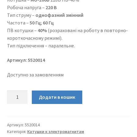
Робоча напруга –
220 В
Тип струму –
однофазний змінний
Частота –
50 Гц; 60 Гц
ПВ котушки –
40%
(розраховані на роботу в повторно-
короткочасному режимі).
Тип підключення – паралельне.
Артикул: 5520014
Доступно за замовленням
МО-200Б
Додати в кошик
220В
ПВ-40%
котушка
електромагнітна
Артикул:
5520014
Категорія:
Катушки к электромагнитам
кількість