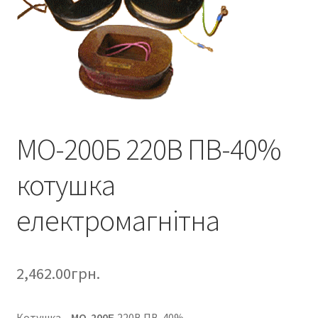
МО-200Б 220В ПВ-40%
котушка
електромагнітна
2,462.00
грн.
Котушка –
МО-200Б
220В ПВ-40%