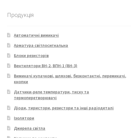
Продукція
Автоматичні вимикачі
Арматура світлосигнальна
Блоки резисторів
Вентилятори ВН-2, ВПН-1 (ВН-3)
Вимикачі кулачкові, шляхові, безконтактні, перемикачі,
кнопки
Датчики-реле температури, тиску та
термоперетворювачі
Діоди, тиристори, резистори та інші радіодеталі
Ізолятори
Джерела світла