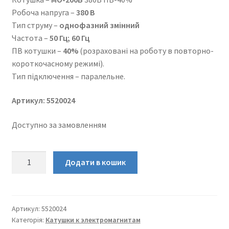
Робоча напруга –
380 В
Тип струму –
однофазний змінний
Частота –
50 Гц; 60 Гц
ПВ котушки –
40%
(розраховані на роботу в повторно-
короткочасному режимі).
Тип підключення – паралельне.
Артикул: 5520024
Доступно за замовленням
МО-200Б
Додати в кошик
380В
ПВ-40%
котушка
електромагнітна
Артикул:
5520024
Категорія:
Катушки к электромагнитам
кількість