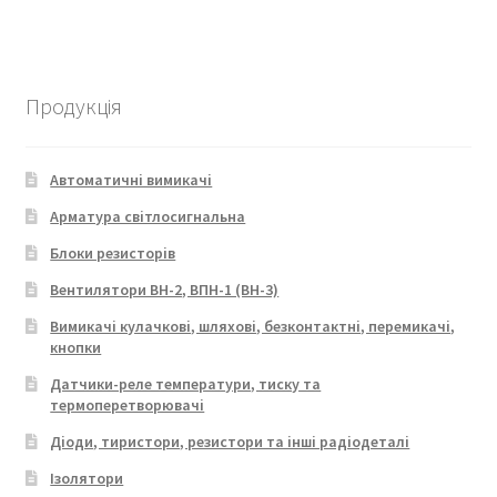
Продукція
Автоматичні вимикачі
Арматура світлосигнальна
Блоки резисторів
Вентилятори ВН-2, ВПН-1 (ВН-3)
Вимикачі кулачкові, шляхові, безконтактні, перемикачі,
кнопки
Датчики-реле температури, тиску та
термоперетворювачі
Діоди, тиристори, резистори та інші радіодеталі
Ізолятори