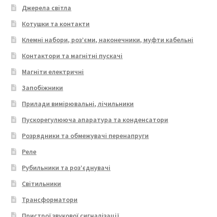
Джерела світла
Котушки та контакти
Клемні набори, роз’єми, наконечники, муфти кабельні
Контактори та магнітні пускачі
Магніти електричні
Запобіжники
Прилади вимірювальні, лічильники
Пускорегулююча апаратура та конденсатори
Розрядники та обмежувачі перенапруги
Реле
Рубильники та роз’єднувачі
Світильники
Трансформатори
Пристрої звукової сигналізації