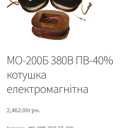
МО-200Б 380В ПВ-40%
котушка
електромагнітна
2,462.00
грн.
Котушка –
МО-200Б
380В ПВ-40%