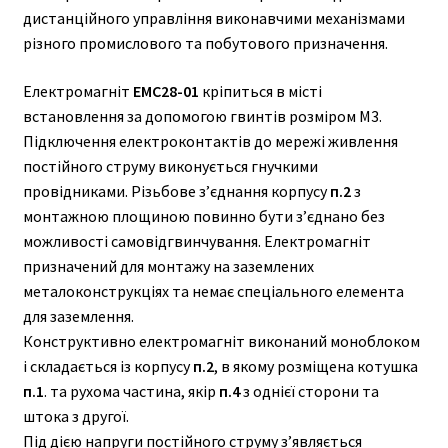
дистанційного управління виконавчими механізмами
різного промислового та побутового призначення.
Електромагніт
ЕМС28-01
кріпиться в місті
встановлення за допомогою гвинтів розміром М3.
Підключення електроконтактів до мережі живлення
постійного струму виконується гнучкими
провідниками. Різьбове з’єднання корпусу
п.2
з
монтажною площиною повинно бути з’єднано без
можливості самовідгвинчування. Електромагніт
призначений для монтажу на заземлених
металоконструкціях та немає спеціального елемента
для заземлення.
Конструктивно електромагніт виконаний моноблоком
і складається із корпусу
п.2
, в якому розміщена котушка
п.1
. та рухома частина, якір
п.4
з однієї сторони та
штока з другої.
Під дією напруги постійного струму з’являється