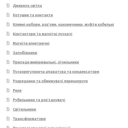
Джерела світла
Котушки та контакти
Клемні набори, роз’єми, наконечники, муфти кабельні
Контактори та магнітні пускачі
Магніти електричні
Запобіжники
Прилади вимірювальні, лічильники
Пускорегулююча апаратура та конденсатори
Розрядники та обмежувачі перенапруги
Реле
Рубильники та роз’єднувачі
Світильники
Трансформатори
Пристрої звукової сигналізації