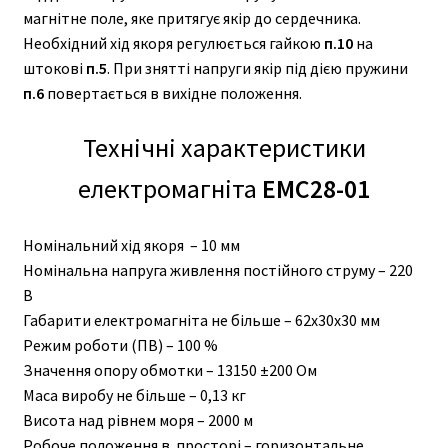
магнітне поле, яке притягує якір до сердечника.
Необхідний хід якоря регулюється гайкою
п.10
на
штокові
п.5
. При знятті напруги якір під дією пружини
п.6
повертається в вихідне положення.
Технічні характеристики
електромагніта
ЕМС28-01
Номінальний хід якоря – 10 мм
Номінальна напруга живлення постійного струму – 220
В
Габарити електромагніта не більше – 62х30х30 мм
Режим роботи (ПВ) – 100 %
Значення опору обмотки – 13150 ±200 Ом
Маса виробу не більше – 0,13 кг
Висота над рівнем моря – 2000 м
Робоче положення в просторі – горизонтальне