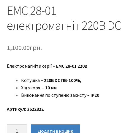
ЕМС 28-01
електромагніт 220В DC
1,100.00
грн.
Електромагніти серії –
ЕМС 28-01 220В
Котушка –
220В DC ПВ-100%,
Хід якоря –
10 мм
Виконання по ступеню захисту –
IP20
Артикул: 3622822
ЕМС
Додати в кошик