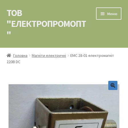
ТОВ
Перейти
Перейти
Меню
до
до
"ЕЛЕКТРОПРОМОПТ
навігації
вмісту
"
Головна
Головна
Магніти електричні
ЕМС 28-01 електромагніт
220В DC
Контакти
Кошик
Мій аккаунт
Оформлення замовлення