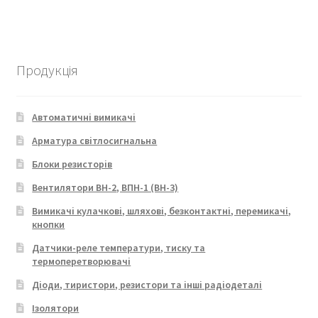
Продукція
Автоматичні вимикачі
Арматура світлосигнальна
Блоки резисторів
Вентилятори ВН-2, ВПН-1 (ВН-3)
Вимикачі кулачкові, шляхові, безконтактні, перемикачі,
кнопки
Датчики-реле температури, тиску та
термоперетворювачі
Діоди, тиристори, резистори та інші радіодеталі
Ізолятори