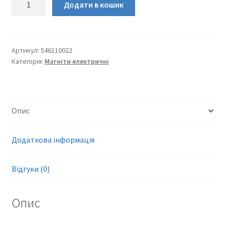
Додати в кошик
електромагніт
220В
50Гц
ПВ-100%
Артикул:
546110022
Категорія:
Магніти електричні
кількість
Опис
Додаткова інформація
Відгуки (0)
Опис