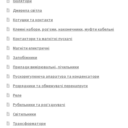
Ізолятори
Джерела світла
Котушки та контакти
Клемні набори, роз’єми, наконечники, муфти кабельні
Контактори та магнітні пускачі
Магніти електричні
Запобіжники
Прилади вимірювальні, лічильники
Пускорегулююча апаратура та конденсатори
Розрядники та обмежувачі перенапруги
Реле
Рубильники та роз’єднувачі
Світильники
Трансформатори