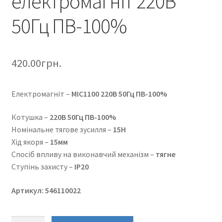
електромагніт 220В
50Гц ПВ-100%
420.00
грн.
Електромагніт –
МІС1100 220В 50Гц ПВ-100%
Котушка –
220В 50Гц ПВ-100%
Номінальне тягове зусилля –
15Н
Хід якоря –
15мм
Спосіб впливу на виконавчий механізм –
тягне
Ступінь захисту –
IP20
Артикул: 546110022
МИС1100