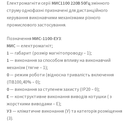
Електромагніти серії
МИС1100 220В 50Гц
змінного
струму однофазні призначені для дистанційного
керування виконавчими механізмами різного
промислового застосування.
Позначення
МИС-1100-ЕУ3
:
МИС
— електромагніт;
1
— габарит (розмір магнітопроводу – 1);
1
— виконання за способом впливу на виконавчий
механізм (тягне – 1);
0
— режим роботи (відносна тривалість включення
(ПВ100,40% – 0);
0
— виконання за ступенем захисту (IP20 – 0);
Е
— конструктивне виконання виводів котушки ( з
жорсткими виводами – Е);
У3
— кліматичне виконання (У) та категорія розміщення
(3).