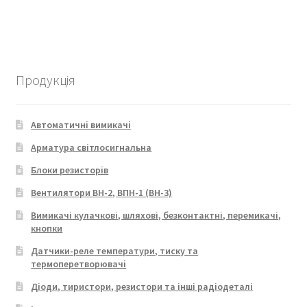
Продукція
Автоматичні вимикачі
Арматура світлосигнальна
Блоки резисторів
Вентилятори ВН-2, ВПН-1 (ВН-3)
Вимикачі кулачкові, шляхові, безконтактні, перемикачі,
кнопки
Датчики-реле температури, тиску та
термоперетворювачі
Діоди, тиристори, резистори та інші радіодеталі